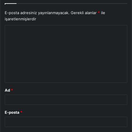
E-posta adresiniz yayınlanmayacak.
Gerekli alanlar
*
ile
işaretlenmişlerdir
Y
o
r
u
m
*
Ad
*
E-posta
*