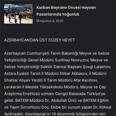
Kurban Bayramı Öncesi Hayvan
Pazarlarında Yoğunluk
Ağustos 8, 2026
AZERBAYCAN’DAN ÜST DÜZEY HEYET
Azerbaycan Cumhuriyeti Tarım Bakanlığı Meyve ve Sebze
Yetiştiriciliği Genel Müdürü Surkhay Novruzov, Meyve ve
Sebze Yetiştiriciliği Sektör Dairesi Başkanı Şovgi Lalashov,
Astara Eyaleti Tarım İl Müdürü Etibar Abbasov, İl Müdürü
Shahlar Aliyev Yardili İl Tarım Müdürü Afar Kerimov,
Lenkeran İl Meslek Yüksekokulu Müdürü. Meyve ve Çay
Araştırma Enstitüsü uzmanı Cengiz Balazada Türkiye’ye
geldi. BATEM Müdürü Dr. Abdullah Ünlü ve BATEM Eğitim
ve Yayın Sorumlusu Doç. Ekibe bir sunum yapan Dr. Köksal
Aydınşakir, Azerbaycan’ın 14 ekonomik bölgesinden biri