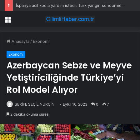
İspanya acil kodla yardım istedi: Türk yangın söndürme uçakları havalandı
Menü
Anasayfa
/
Ekonomi
Ekonomi
Azerbaycan Sebze ve Meyve
Yetiştiriciliğinde Türkiye’yi
Rol Model Alıyor
ŞERİFE SEÇİL NURÇİN
Eylül 16, 2023
0
7
2 dakika okuma süresi