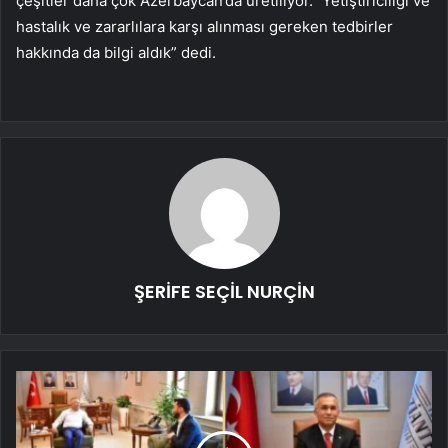
çeşitler daha çok Azerbaycan’da üretiliyor.” Yetiştiriciliği ve
hastalık ve zararlılara karşı alınması gereken tedbirler
hakkında da bilgi aldık” dedi.
ŞERİFE SEÇİL NURÇİN