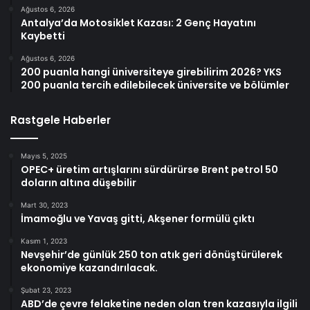
Ağustos 6, 2026
Antalya’da Motosiklet Kazası: 2 Genç Hayatını
Kaybetti
Ağustos 6, 2026
200 puanla hangi üniversiteye girebilirim 2026? YKS
200 puanla tercih edilebilecek üniversite ve bölümler
Rastgele Haberler
Mayıs 5, 2025
OPEC+ üretim artışlarını sürdürürse Brent petrol 50
doların altına düşebilir
Mart 30, 2023
İmamoğlu ve Yavaş gitti, Akşener formülü çıktı
Kasım 1, 2023
Nevşehir’de günlük 250 ton atık geri dönüştürülerek
ekonomiye kazandırılacak.
Şubat 23, 2023
ABD’de çevre felaketine neden olan tren kazasıyla ilgili