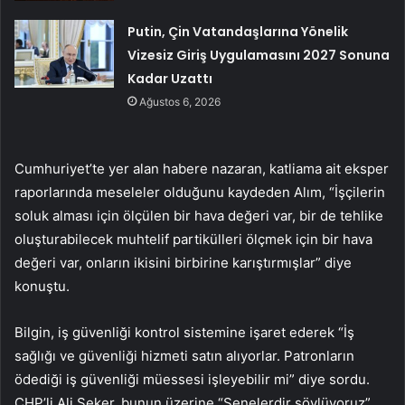
Putin, Çin Vatandaşlarına Yönelik
Vizesiz Giriş Uygulamasını 2027 Sonuna
Kadar Uzattı
Ağustos 6, 2026
Cumhuriyet’te yer alan habere nazaran, katliama ait eksper
raporlarında meseleler olduğunu kaydeden Alım, “İşçilerin
soluk alması için ölçülen bir hava değeri var, bir de tehlike
oluşturabilecek muhtelif partikülleri ölçmek için bir hava
değeri var, onların ikisini birbirine karıştırmışlar” diye
konuştu.
Bilgin, iş güvenliği kontrol sistemine işaret ederek “İş
sağlığı ve güvenliği hizmeti satın alıyorlar. Patronların
ödediği iş güvenliği müessesi işleyebilir mi” diye sordu.
CHP’li Ali Şeker, bunun üzerine “Senelerdir söylüyoruz”