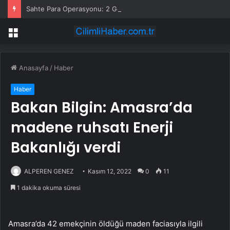
Sahte Para Operasyonu: 2 Gözaltı
Menü
Anasayfa
/
Haber
Haber
Bakan Bilgin: Amasra’da
madene ruhsatı Enerji
Bakanlığı verdi
ALPEREN GENEZ
Kasım 12, 2022
0
11
1 dakika okuma süresi
Amasra’da 42 emekçinin öldüğü maden faciasıyla ilgili