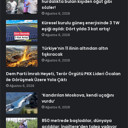
hurdalıkta bulan kişiden öğüt gibi
sözler!
Ağustos 6, 2026
Küresel kurulu güneş enerjisinde 3 TW
eşiği aşıldı: Dört yılda 3 kat artış!
Ağustos 6, 2026
Türkiye’nin 11 ilinin altından altın
fışkıracak
Ağustos 6, 2026
Dem Parti İmralı Heyeti, Terör Örgütü PKK Lideri Öcalan
ile Görüşmek Üzere Yola Çıktı
Ağustos 6, 2026
‘Kandırılan Moskova, kendi uçağını
vurdu’
Ağustos 6, 2026
850 metrede başladılar, dünyaya
açıldılar: İngiltere’den talep yağıyor