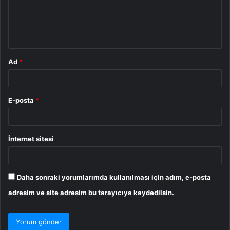
u
m
*
Ad
*
E-posta
*
İnternet sitesi
Daha sonraki yorumlarımda kullanılması için adım, e-posta
adresim ve site adresim bu tarayıcıya kaydedilsin.