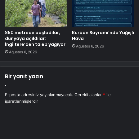
850 metrede başladılar,
Kurban Bayramı’nda Yağışlı
dünyaya açıldılar:
Hava
İngiltere’den talep yağıyor
Ağustos 6, 2026
Ağustos 6, 2026
Bir yanıt yazın
E-posta adresiniz yayınlanmayacak.
Gerekli alanlar
*
ile
işaretlenmişlerdir
Y
o
r