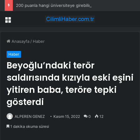
200 puanla hangi üniversiteye girebilirim 2026? YKS 200 puanla tercih edilebilecek üniversite ve bölümler
Menü
Anasayfa
/
Haber
Haber
Beyoğlu’ndaki terör
saldırısında kızıyla eski eşini
yitiren baba, teröre tepki
gösterdi
ALPEREN GENEZ
Kasım 15, 2022
0
12
1 dakika okuma süresi