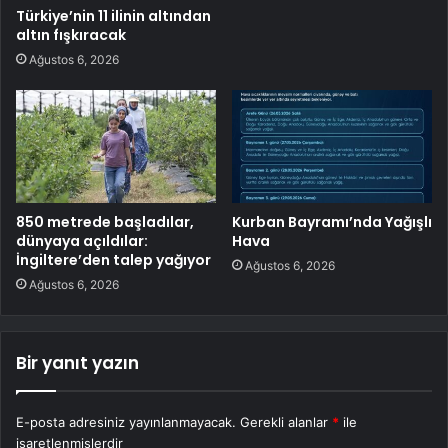
Türkiye’nin 11 ilinin altından
altın fışkıracak
Ağustos 6, 2026
850 metrede başladılar,
Kurban Bayramı’nda Yağışlı
dünyaya açıldılar:
Hava
İngiltere’den talep yağıyor
Ağustos 6, 2026
Ağustos 6, 2026
Bir yanıt yazın
E-posta adresiniz yayınlanmayacak.
Gerekli alanlar
*
ile
işaretlenmişlerdir