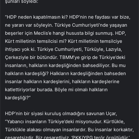
şunları söyledi:
“HDP neden kapatılmasın ki? HDP’nin ne faydası var bize,
ne yararı var söyleyin. Türkiye Cumhuriyeti’nde yaşayan
beşerler için Meclis’e hangi hususta bilgi sunmuş. HDP,
Kürt milletinin temsilcisi mi? Kürt milletinin temsilciye
ihtiyacı yok ki. Türkiye Cumhuriyeti, Türküyle, Lazıyla,
Çerkeziyle bir bütündür. TBMM’ye girip de Türkiye’deki
insanların, halkların kardeşliğinden bahsediliyor. Bu mu
halkların kardeşliği? Halkların kardeşliğinden bahseden
insanlar halkların kardeşlerini, halkların kardeşlerine
katlettiriyorlar burada. Böyle mi olmalı halkların
kardeşliği?”
HDP’nin bir siyasi kuruluş olmadığını savunan Uçar,
“Yabancı insanların Türkiye’deki misyonudur. Kürtlükle,
Türklükle alakası olmayan insanlardır. Bu insanlar korkaktır,
cesaretsizdir. Biz cesaretliyiz, ‘PKK/YPG terör örgütüdür.’