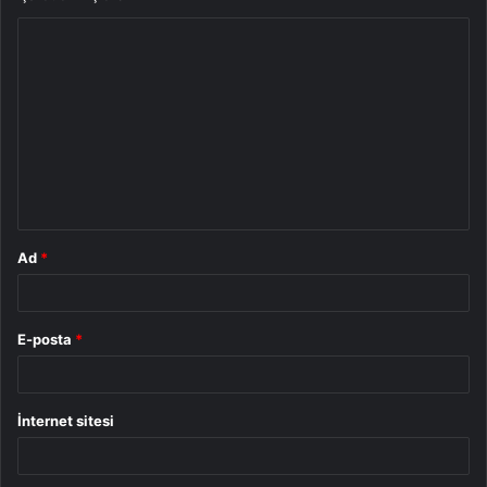
Y
o
r
u
m
*
Ad
*
E-posta
*
İnternet sitesi