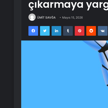
çıkarmaya yargı
ÜMİT SAVĞA
Mayıs 15, 2026
Facebook
Twitter
LinkedIn
Tumblr
Pinterest
Reddit