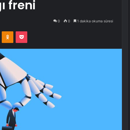
 freni
0
0
1 dakika okuma süresi
VKontakte
Odnoklassniki
Pocket