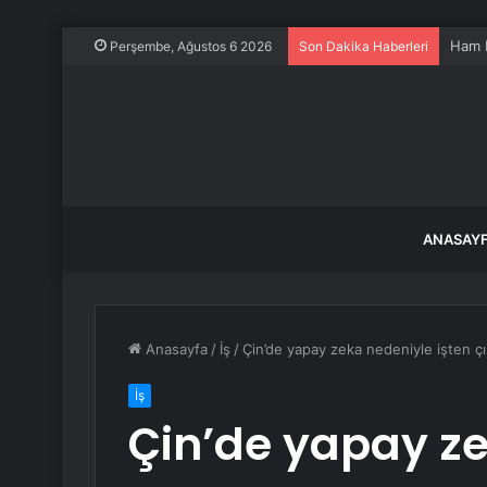
Ham P
Perşembe, Ağustos 6 2026
Son Dakika Haberleri
ANASAY
Anasayfa
/
İş
/
Çin’de yapay zeka nedeniyle işten çı
İş
Çin’de yapay ze