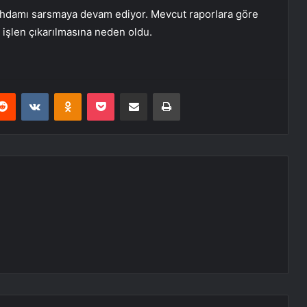
tihdamı sarsmaya devam ediyor. Mevcut raporlara göre
n işlen çıkarılmasına neden oldu.
erest
Reddit
VKontakte
Odnoklassniki
Pocket
E-Posta ile paylaş
Yazdır