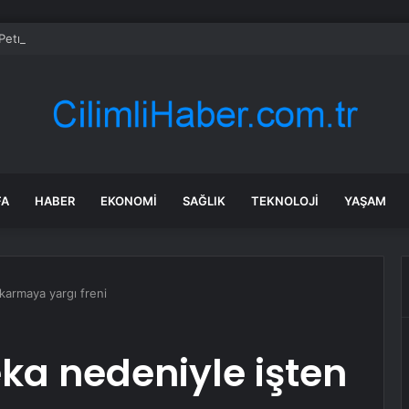
etrol WTI Vadeli İşlemleri neden düşüyor?
FA
HABER
EKONOMI
SAĞLIK
TEKNOLOJI
YAŞAM
karmaya yargı freni
ka nedeniyle işten