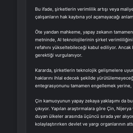
Bu ifade, şirketlerin verimlilik artışı veya mali
çalışanların hak kaybına yol açamayacağı anlam
Öte yandan mahkeme, yapay zekanın tamamen ka
metninde, AI teknolojilerinin şirket verimliliğin
refahını yükseltebileceği kabul ediliyor. Ancak
gerektiği vurgulanıyor.
Kararda, şirketlerin teknolojik gelişmelere uyu
haklarını ihlal edecek şekilde yürütülemeyeceği 
entegrasyonunu tamamen engellemek yerine, s
Çin kamuoyunun yapay zekaya yaklaşımı da bu tü
çıkıyor. Yapılan araştırmalara göre Çin, Nijer
duyan ülkeler arasında üçüncü sırada yer alıy
kolaylaştırırken devlet ve yargı organlarının att