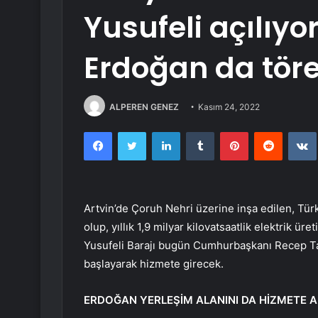
Yusufeli açılıy
Erdoğan da töre
ALPEREN GENEZ
Kasım 24, 2022
Facebook
Twitter
LinkedIn
Tumblr
Pinterest
Reddit
Artvin’de Çoruh Nehri üzerine inşa edilen, Türk
olup, yıllık 1,9 milyar kilovatsaatlik elektrik ü
Yusufeli Barajı bugün Cumhurbaşkanı Recep Ta
başlayarak hizmete girecek.
ERDOĞAN YERLEŞİM ALANINI DA HİZMETE 