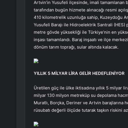
Artvin’in Yusufeli ilçesinde, imali tamamlanan
tarafından bugün hizmete alınacağı resmi açılı
410 kilometrelik uzunluğa sahip, Kuzeydoğu A
Yusufeli Barajı ile Hidroelektrik Santrali (HES) 
metre gövde yüksekliği ile Türkiye’nin en yükse
inşası tamamlandı. Baraj inşaatı ve ilçe merkezi
dönüm tarım toprağı, sular altında kalacak.
YILLIK 5 MİLYAR LİRA GELİR HEDEFLENİYOR
Üretilen güç ile ülke iktisadına yıllık 5 milyar 
milyar 130 milyon metreküp su depolama hacmin
Muratlı, Borçka, Deriner ve Artvin barajlarına
rüsubatı değerli ölçüde tutarak taşkın riskini az