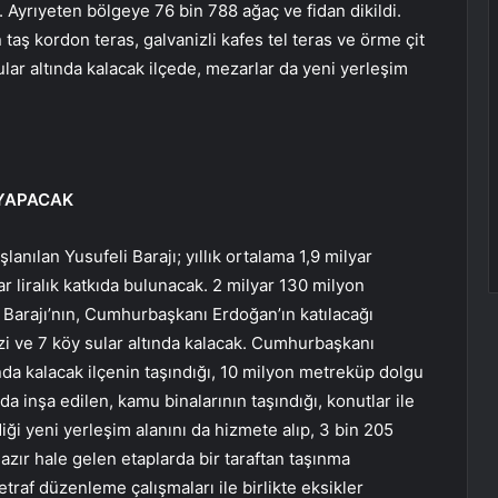
 Ayrıyeten bölgeye 76 bin 788 ağaç ve fidan dikildi.
aş kordon teras, galvanizli kafes tel teras ve örme çit
ular altında kalacak ilçede, mezarlar da yeni yerleşim
 YAPACAK
anılan Yusufeli Barajı; yıllık ortalama 1,9 milyar
yar liralık katkıda bulunacak. 2 milyar 130 milyon
arajı’nın, Cumhurbaşkanı Erdoğan’ın katılacağı
i ve 7 köy sular altında kalacak. Cumhurbaşkanı
nda kalacak ilçenin taşındığı, 10 milyon metreküp dolgu
a inşa edilen, kamu binalarının taşındığı, konutlar ile
ldiği yeni yerleşim alanını da hizmete alıp, 3 bin 205
azır hale gelen etaplarda bir taraftan taşınma
traf düzenleme çalışmaları ile birlikte eksikler