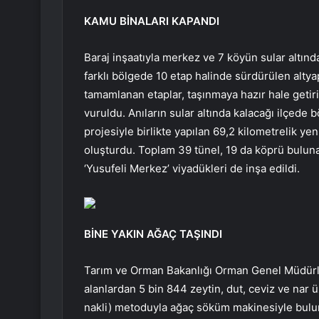
KAMU BİNALARI KAPANDI
Baraj inşaatıyla merkez ve 7 köyün sular altında
farklı bölgede 10 etap halinde sürdürülen altya
tamamlanan etaplar, taşınmaya hazır hale getiril
vuruldu. Anıların sular altında kalacağı ilçede 
projesiyle birlikte yapılan 69,2 kilometrelik yen
oluşturdu. Toplam 39 tünel, 19 da köprü bulunan 
‘Yusufeli Merkez’ viyadükleri de inşa edildi.
BİNE YAKIN AĞAÇ TAŞINDI
Tarım ve Orman Bakanlığı Orman Genel Müdürlüğ
alanlardan 5 bin 844 zeytin, dut, ceviz ve nar
nakli) metoduyla ağaç söküm makinesiyle bulun