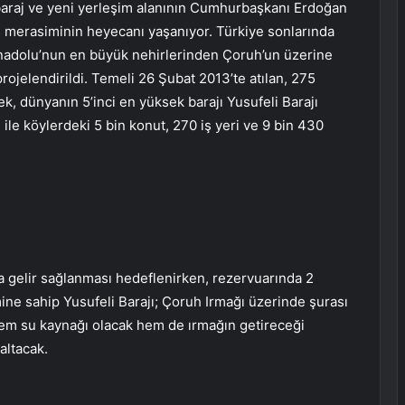
 baraj ve yeni yerleşim alanının Cumhurbaşkanı Erdoğan
ş merasiminin heyecanı yaşanıyor. Türkiye sonlarında
nadolu’nun en büyük nehirlerinden Çoruh’un üzerine
projelendirildi. Temeli 26 Şubat 2013’te atılan, 275
k, dünyanın 5’inci en yüksek barajı Yusufeli Barajı
 ile köylerdeki 5 bin konut, 270 iş yeri ve 9 bin 430
lira gelir sağlanması hedeflenirken, rezervuarında 2
e sahip Yusufeli Barajı; Çoruh Irmağı üzerinde şurası
 hem su kaynağı olacak hem de ırmağın getireceği
altacak.