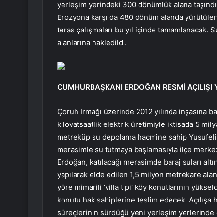
yerleşim yerindeki 300 dönümlük alana taşındı.
Erozyona karşı da 480 dönüm alanda yürütülen t
teras çalışmaları bu yıl içinde tamamlanacak. S
alanlarına nakledildi.
CUMHURBAŞKANI ERDOĞAN RESMİ AÇILIŞI
Çoruh Irmağı üzerinde 2012 yılında inşasına başl
kilovatsaatlik elektrik üretimiyle iktisada 5 mil
metreküp su depolama hacmine sahip Yusufeli B
merasimle su tutmaya başlamasıyla ilçe merkez
Erdoğan, katılacağı merasimde baraj suları altı
yapılarak elde edilen 1,5 milyon metrekare aland
yöre mimarili ‘villa tipi’ köy konutlarının yükse
konutu hak sahiplerine teslim edecek. Açılışa h
süreçlerinin sürdüğü yeni yerleşim yerlerinde e