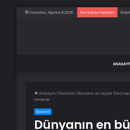
İstan
Cumartesi, Ağustos 8 2026
Son Dakika Haberleri
ANASAY
Anasayfa
/
Ekonomi
/
Dünyanın en büyük 5’inci bar
katılacak
Ekonomi
Dünyanın en büy