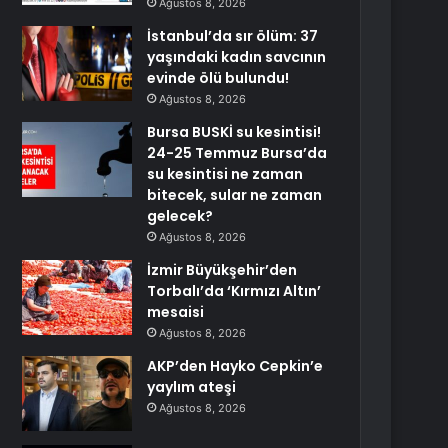
Ağustos 8, 2026
İstanbul’da sır ölüm: 37
yaşındaki kadın savcının
evinde ölü bulundu!
Ağustos 8, 2026
Bursa BUSKİ su kesintisi!
24-25 Temmuz Bursa’da
su kesintisi ne zaman
bitecek, sular ne zaman
gelecek?
Ağustos 8, 2026
İzmir Büyükşehir’den
Torbalı’da ‘Kırmızı Altın’
mesaisi
Ağustos 8, 2026
AKP’den Hayko Cepkin’e
yaylım ateşi
Ağustos 8, 2026