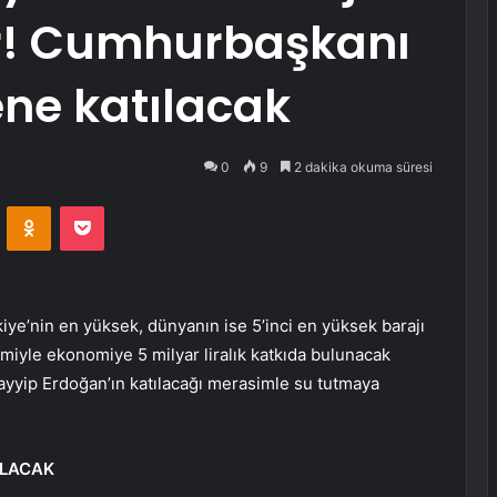
or! Cumhurbaşkanı
ne katılacak
0
9
2 dakika okuma süresi
VKontakte
Odnoklassniki
Pocket
iye’nin en yüksek, dünyanın ise 5’inci en yüksek barajı
retimiyle ekonomiye 5 milyar liralık katkıda bulunacak
yyip Erdoğan’ın katılacağı merasimle su tutmaya
ALACAK