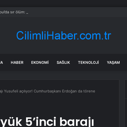
bul’da sır ölüm: 37 yaşındaki kadın savcının evinde ölü bulundu!
FA
HABER
EKONOMI
SAĞLIK
TEKNOLOJI
YAŞAM
ajı Yusufeli açılıyor! Cumhurbaşkanı Erdoğan da törene
ük 5’inci barajı