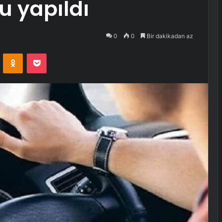
 yapıldı
0
0
Bir dakikadan az
VKontakte
Odnoklassniki
Pocket