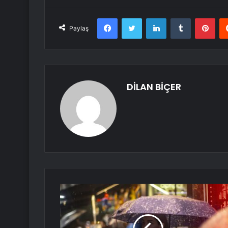
Facebook
Twitter
LinkedIn
Tumblr
Pint
Paylaş
DİLAN BİÇER