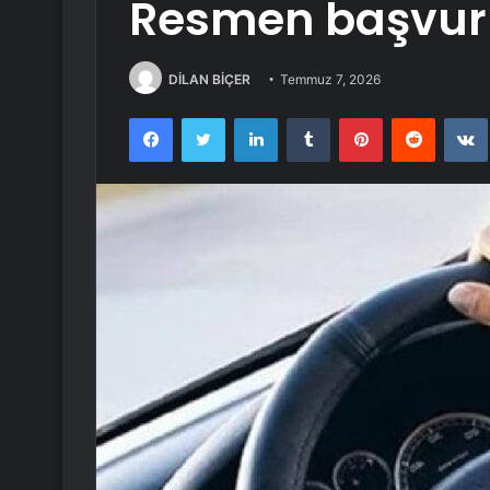
Resmen başvuru
DİLAN BİÇER
Temmuz 7, 2026
Facebook
Twitter
LinkedIn
Tumblr
Pinterest
Reddit