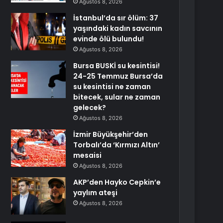
Ağustos 8, 2026
İstanbul’da sır ölüm: 37
yaşındaki kadın savcının
evinde ölü bulundu!
Ağustos 8, 2026
Bursa BUSKİ su kesintisi!
24-25 Temmuz Bursa’da
su kesintisi ne zaman
bitecek, sular ne zaman
gelecek?
Ağustos 8, 2026
İzmir Büyükşehir’den
Torbalı’da ‘Kırmızı Altın’
mesaisi
Ağustos 8, 2026
AKP’den Hayko Cepkin’e
yaylım ateşi
Ağustos 8, 2026