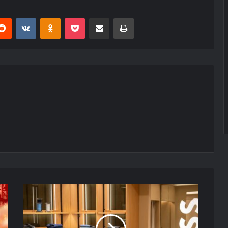
erest
Reddit
VKontakte
Odnoklassniki
Pocket
E-Posta ile paylaş
Yazdır