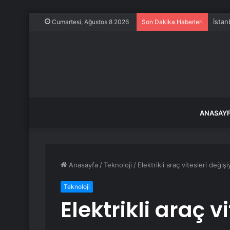
İstan
Cumartesi, Ağustos 8 2026
Son Dakika Haberleri
ANASAY
Anasayfa
/
Teknoloji
/
Elektrikli araç vitesleri deği
Teknoloji
Elektrikli araç v