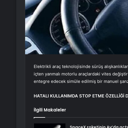
Elektrikli araç teknolojisinde sürüş alışkanlıkla
içten yanmalı motorlu araçlardaki vites değiştir
entegre edecek simüle edilmiş bir manuel şanz
HATALI KULLANIMDA STOP ETME ÖZELLİĞİ D
İlgili Makaleler
SpaceX roketinin Ay’da açtı