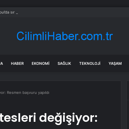
bul’da sır ölüm: 37 yaşındaki kadın savcının evinde ölü bulundu!
FA
HABER
EKONOMI
SAĞLIK
TEKNOLOJI
YAŞAM
şiyor: Resmen başvuru yapıldı
itesleri değişiyor: