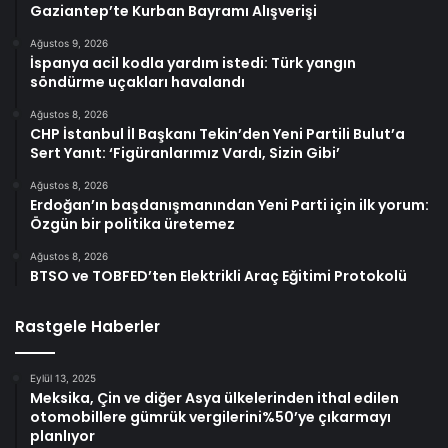
Gaziantep’te Kurban Bayramı Alışverişi
Ağustos 9, 2026
İspanya acil kodla yardım istedi: Türk yangın
söndürme uçakları havalandı
Ağustos 8, 2026
CHP İstanbul İl Başkanı Tekin’den Yeni Partili Bulut’a
Sert Yanıt: ‘Figüranlarımız Vardı, Sizin Gibi’
Ağustos 8, 2026
Erdoğan’ın başdanışmanından Yeni Parti için ilk yorum:
Özgün bir politika üretemez
Ağustos 8, 2026
BTSO ve TOBFED’ten Elektrikli Araç Eğitimi Protokolü
Rastgele Haberler
Eylül 13, 2025
Meksika, Çin ve diğer Asya ülkelerinden ithal edilen
otomobillere gümrük vergilerini%50’ye çıkarmayı
planlıyor