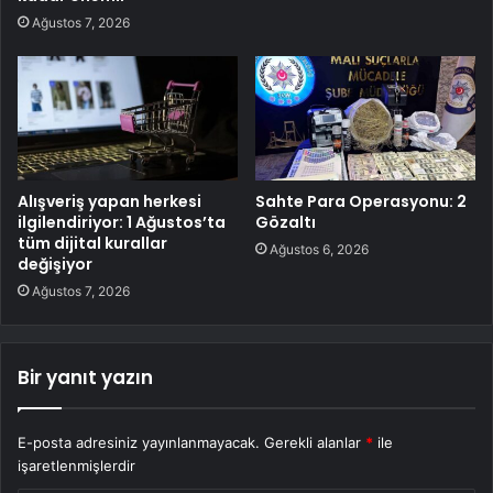
Ağustos 7, 2026
Alışveriş yapan herkesi
Sahte Para Operasyonu: 2
ilgilendiriyor: 1 Ağustos’ta
Gözaltı
tüm dijital kurallar
Ağustos 6, 2026
değişiyor
Ağustos 7, 2026
Bir yanıt yazın
E-posta adresiniz yayınlanmayacak.
Gerekli alanlar
*
ile
işaretlenmişlerdir