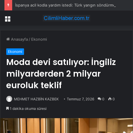
İspanya acil kodla yardım istedi: Türk yangın söndürme uçakları havalandı
Menü
Anasayfa
/
Ekonomi
Ekonomi
Moda devi satılıyor: İngiliz
milyarderden 2 milyar
euroluk teklif
MEHMET HAZBİN KAZBEK
Temmuz 7, 2026
0
0
1 dakika okuma süresi