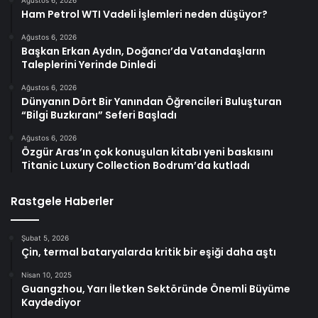
Ağustos 6, 2026
Ham Petrol WTI Vadeli İşlemleri neden düşüyor?
Ağustos 6, 2026
Başkan Erkan Aydın, Doğancı’da Vatandaşların
Taleplerini Yerinde Dinledi
Ağustos 6, 2026
Dünyanın Dört Bir Yanından Öğrencileri Buluşturan
“Bilgi Buzkıranı” Seferi Başladı
Ağustos 6, 2026
Özgür Aras’ın çok konuşulan kitabı yeni baskısını
Titanic Luxury Collection Bodrum’da kutladı
Rastgele Haberler
Şubat 5, 2026
Çin, termal bataryalarda kritik bir eşiği daha aştı
Nisan 10, 2025
Guangzhou, Yarı İletken Sektöründe Önemli Büyüme
Kaydediyor