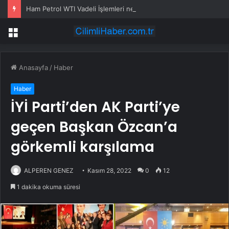
Ham Petrol WTI Vadeli İşlemleri neden düşüyor?
Menü
Anasayfa
/
Haber
Haber
İYİ Parti’den AK Parti’ye
geçen Başkan Özcan’a
görkemli karşılama
ALPEREN GENEZ
Kasım 28, 2022
0
12
1 dakika okuma süresi