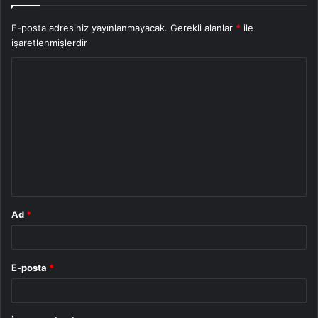
E-posta adresiniz yayınlanmayacak.
Gerekli alanlar
*
ile
işaretlenmişlerdir
Y
o
r
u
m
*
Ad
*
E-posta
*