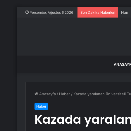
Ham P
Perşembe, Ağustos 6 2026
Son Dakika Haberleri
ANASAY
Anasayfa
/
Haber
/
Kazada yaralanan üniversiteli T
Haber
Kazada yaralana