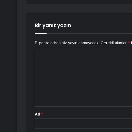
Bir yanıt yazın
E-posta adresiniz yayınlanmayacak.
Gerekli alanlar
*
i
Y
o
r
u
m
*
Ad
*