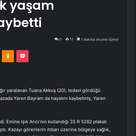
ük yaşam
aybetti
0
11
1 dakika okuma süresi
VKontakte
Odnoklassniki
Pocket
ağır yaralanan Tuana Akkuş (20), tedavi gördüğü
 kazada Yaren Bayram da hayatını kaybetmiş, Yaren
. Emine Işık Arıcı’nın kullandığı 35 R 5282 plakalı
tı. Kazayı görenlerin ihbarı üzerine bölgeye sağlık,