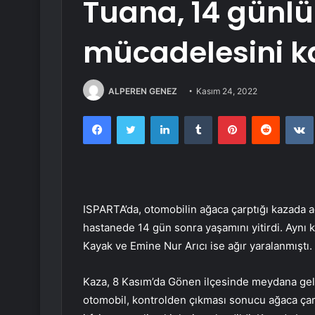
Tuana, 14 günl
mücadelesini k
ALPEREN GENEZ
Kasım 24, 2022
Facebook
Twitter
LinkedIn
Tumblr
Pinterest
Reddit
ISPARTA’da, otomobilin ağaca çarptığı kazada 
hastanede 14 gün sonra yaşamını yitirdi. Aynı
Kayak ve Emine Nur Arıcı ise ağır yaralanmıştı.
Kaza, 8 Kasım’da Gönen ilçesinde meydana geldi
otomobil, kontrolden çıkması sonucu ağaca çarp