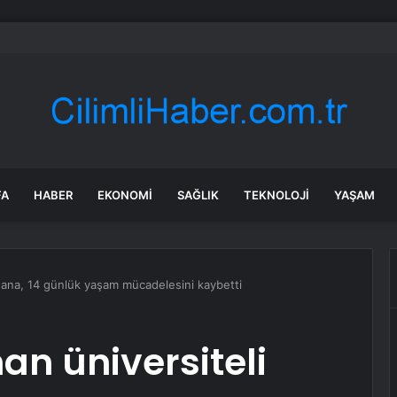
etrol WTI Vadeli İşlemleri neden düşüyor?
FA
HABER
EKONOMI
SAĞLIK
TEKNOLOJI
YAŞAM
uana, 14 günlük yaşam mücadelesini kaybetti
n üniversiteli