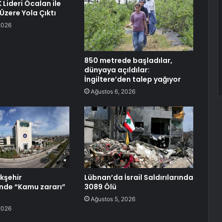
Lideri Öcalan ile
zere Yola Çıktı
2026
850 metrede başladılar,
dünyaya açıldılar:
İngiltere’den talep yağıyor
Ağustos 6, 2026
kşehir
Lübnan’da İsrail Saldırılarında
’nde “Kamu zararı”
3089 Ölü
Ağustos 5, 2026
2026