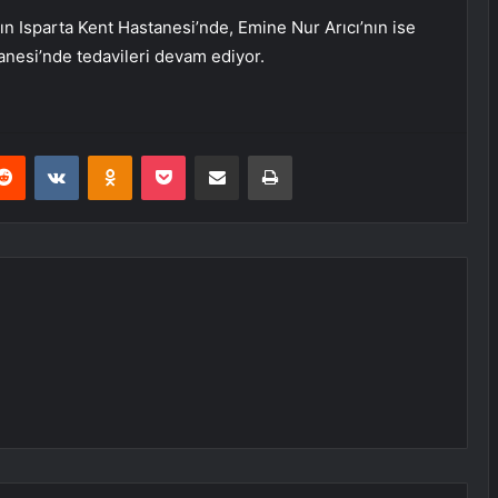
n Isparta Kent Hastanesi’nde, Emine Nur Arıcı’nın ise
nesi’nde tedavileri devam ediyor.
erest
Reddit
VKontakte
Odnoklassniki
Pocket
E-Posta ile paylaş
Yazdır