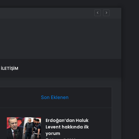
üreçte Hep Birlikte Taşın Altına Elimizi Koyalım
İLETIŞIM
Son Eklenen
Erdoğan’dan Haluk
Levent hakkında ilk
yorum