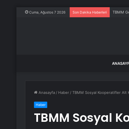
TBMM Gene
Cuma, Ağustos 7 2026
Son Dakika Haberleri
ANASAY
Anasayfa
/
Haber
/
TBMM Sosyal Kooperatifler Alt K
Haber
TBMM Sosyal Koo