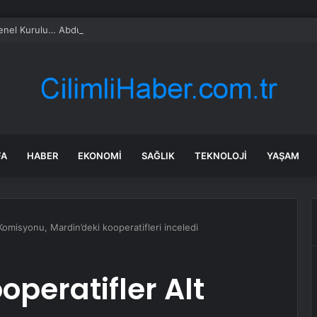
l Kurulu… Abdulhamit Gül: Gelin, Acıları Değil Sevinçleri Artıracak Bir S
FA
HABER
EKONOMI
SAĞLIK
TEKNOLOJI
YAŞAM
omisyonu, Mardin’deki kooperatifleri inceledi
peratifler Alt