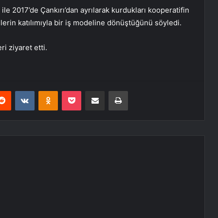
 ile 2017’de Çankırı’dan ayrılarak kurdukları kooperatifin
ülerin katılımıyla bir iş modeline dönüştüğünü söyledi.
i ziyaret etti.
erest
Reddit
VKontakte
Odnoklassniki
Pocket
E-Posta ile paylaş
Yazdır