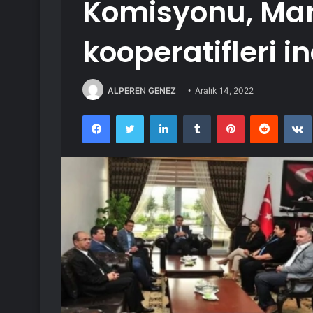
Komisyonu, Mar
kooperatifleri i
ALPEREN GENEZ
Aralık 14, 2022
Facebook
Twitter
LinkedIn
Tumblr
Pinterest
Reddit