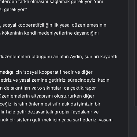
mlerden farklı olmasını sağlamak gerekiyor. Yani
i gerekiyor.”
, sosyal kooperatifçiliğin ilk yasal düzenlemesinin
nda kökeninin kendi medeniyetlerine dayandığını
 düzenlemeleri olduğunu anlatan Aydın, şunları kaydetti:
madığı için ‘sosyal kooperatif nedir ve diğer
şletiriz ve yasal zemine getiririz’ sürecindeyiz. kadın
 de sıkıntıları var.o sıkıntıları da çektik.rapor
 düzenlemelerin altyapısını oluştururken diğer
ğiz. israfın önlenmesi sıfır atık da işimizin bir
r hale gelir dezavantajlı gruplar faydalanır ve
nük bir sistem getirmek için çaba sarf ederiz. yaşam