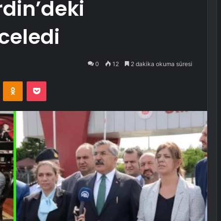
din’deki
nceledi
0
12
2 dakika okuma süresi
VKontakte
Odnoklassniki
Pocket