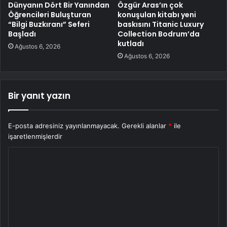
Dünyanın Dört Bir Yanından
Özgür Aras’ın çok
Öğrencileri Buluşturan
konuşulan kitabı yeni
“Bilgi Buzkıranı” Seferi
baskısını Titanic Luxury
Başladı
Collection Bodrum’da
kutladı
Ağustos 6, 2026
Ağustos 6, 2026
Bir yanıt yazın
E-posta adresiniz yayınlanmayacak.
Gerekli alanlar
*
ile
işaretlenmişlerdir
Y
o
r
u
m