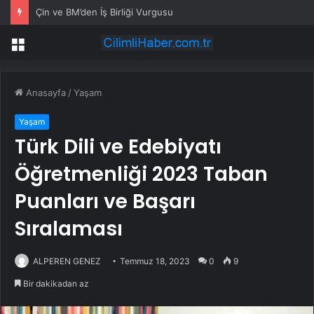
Çin ve BM’den İş Birliği Vurgusu
Menü
Anasayfa
/
Yaşam
Yaşam
Türk Dili ve Edebiyatı
Öğretmenliği 2023 Taban
Puanları ve Başarı
Sıralaması
ALPEREN GENEZ
Temmuz 18, 2023
0
9
Bir dakikadan az