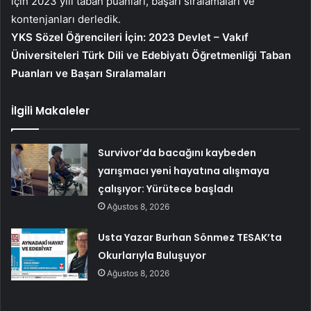
için 2023 yılı taban puanları, başarı sıralamaları ve
kontenjanları derledik.
YKS Sözel Öğrencileri İçin: 2023 Devlet – Vakıf
Üniversiteleri Türk Dili ve Edebiyatı Öğretmenliği Taban
Puanları ve Başarı Sıralamaları
İlgili Makaleler
Survivor’da bacağını kaybeden
yarışmacı yeni hayatına alışmaya
çalışıyor: Yürütece başladı
Ağustos 8, 2026
Usta Yazar Burhan Sönmez TESAK’ta
Okurlarıyla Buluşuyor
Ağustos 8, 2026