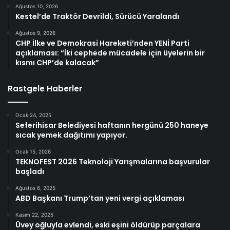
Ağustos 10, 2026
Kestel’de Traktör Devrildi, Sürücü Yaralandı
Ağustos 9, 2026
CHP İlke ve Demokrasi Hareketi’nden YENİ Parti
açıklaması: “İki cephede mücadele için üyelerin bir
kısmı CHP’de kalacak”
Rastgele Haberler
Ocak 24, 2025
Seferihisar Belediyesi haftanın hergünü 250 haneye
sıcak yemek dağıtımı yapıyor.
Ocak 15, 2026
TEKNOFEST 2026 Teknoloji Yarışmalarına başvurular
başladı
Ağustos 6, 2025
ABD Başkanı Trump’tan yeni vergi açıklaması
Kasım 22, 2025
Üvey oğluyla evlendi, eski eşini öldürüp parçalara