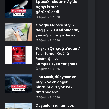
SpaceX roketinin Ay’da
açtığı krater
görüntülendi
Ağustos 8, 2026
Google Maps’e büyük
değişiklik: Oteli bulacak,
yemeği sipariş edecek
Ağustos 8, 2026
Başkan Çerçioğlu’ndan 7
Eylül Temalı Ödüllü
Resim, Şiir ve
Kompozisyon Yarışması
Ağustos 8, 2026
Elon Musk, dünyanın en
büyük ve en değerli
binasını kuruyor: Peki
ama neden?
Ağustos 8, 2026
Duyanlar inanamıyor: