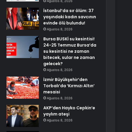
Ağustos 8, 2026
İstanbul’da sır ölüm: 37
yaşındaki kadın savcının
evinde ölü bulundu!
Ağustos 8, 2026
Bursa BUSKİ su kesintisi!
24-25 Temmuz Bursa’da
su kesintisi ne zaman
bitecek, sular ne zaman
gelecek?
Ağustos 8, 2026
İzmir Büyükşehir’den
Torbalı’da ‘Kırmızı Altın’
mesaisi
Ağustos 8, 2026
AKP’den Hayko Cepkin’e
yaylım ateşi
Ağustos 8, 2026