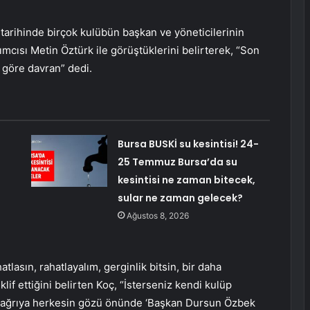
 tarihinde birçok kulübün başkan ve yöneticilerinin
ımcısı Metin Öztürk ile görüştüklerini belirterek, “Son
a göre davran” dedi.
Bursa BUSKİ su kesintisi! 24-
25 Temmuz Bursa’da su
kesintisi ne zaman bitecek,
sular ne zaman gelecek?
Ağustos 8, 2026
atlasın, rahatlayalım, gerginlik bitsin, bir daha
if ettiğini belirten Koç, “İsterseniz kendi kulüp
 çağrıya herkesin gözü önünde ‘Başkan Dursun Özbek