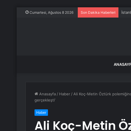
İstan
Cumartesi, Ağustos 8 2026
Son Dakika Haberleri
ANASAY
Anasayfa
/
Haber
/
Ali Koç-Metin Öztürk polemiğind
gerçekleşti’
Haber
Ali Koç-Metin Ö