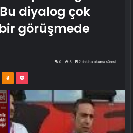
‘Bu diyalog çok
ı bir görüşmede
0
8
2 dakika okuma süresi
VKontakte
Odnoklassniki
Pocket