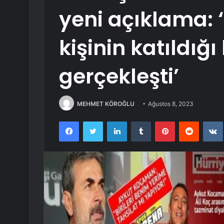
yeni açıklama: 
kişinin katıldığ
gerçekleşti’
MEHMET KÖROĞLU
Ağustos 8, 2023
Facebook
Twitter
LinkedIn
Tumblr
Pinterest
Reddit