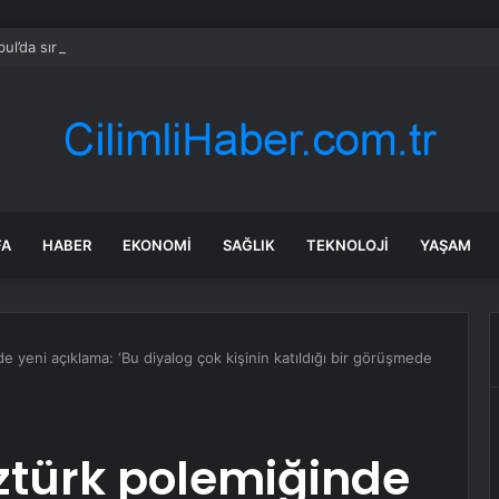
bul’da sır ölüm: 37 yaşındaki kadın savcının evinde ölü bulundu!
FA
HABER
EKONOMI
SAĞLIK
TEKNOLOJI
YAŞAM
e yeni açıklama: ‘Bu diyalog çok kişinin katıldığı bir görüşmede
ztürk polemiğinde