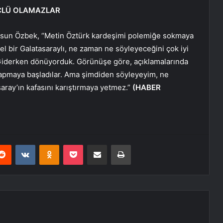
ÜÇLÜ OLAMAZLAR
rsun Özbek, “Metin Öztürk kardeşimi polemiğe sokmaya
el bir Galatasaraylı, ne zaman ne söyleyeceğini çok iyi
a “Giderken dönüyorduk. Görünüşe göre, açıklamalarında
 yapmaya başladılar. Ama şimdiden söyleyeyim, ne
saray’ın kafasını karıştırmaya yetmez.”
(HABER
erest
Reddit
VKontakte
Odnoklassniki
Pocket
E-Posta ile paylaş
Yazdır