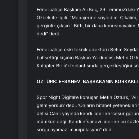
Fenerbahçe Başkanı Ali Koç, 29 Temmuz’daki Y
Özbek ile ilgili, “Menajerine söyledim. Çıkalım, 
gerginlik çıksın.” Bitti, bir daha konuşmayalım
dedi” dedi.
Fenerbahçe eski teknik direktörü Selim Soydan
bahsettiği kişinin Başkan Yardımcısı Metin Öz
Kulüpler Birliği toplantısında gerçekleştiğini sö
ÖZTÜRK: EFSANEVİ BAŞBAKANIN KORKAKLI
Spor Night Digital’e konuşan Metin Öztürk, “Al
gelmiyorsun’ dedi. ‘Onların hitabet yetenekleri
delisi.Canlı yayında kendi liderine ‘cesur görün
mümkün değil.Kendi efsanevi liderine bu sözleri
sorgulayamaz. manipülasyon” dedi.