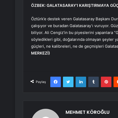
ÖZBEK: GALATASARAY’I KARIŞTIRMAYA G
Öztürk’e destek veren Galatasaray Başkanı Du
çalışıyor ve buradan Galatasaray’ı vuruyor. Güz
biliyor. Ali Cengiz’in bu piyeslerini yapanlar
söyledikleri gibi, doğalarında olmayan şeyler
güçleri, ne kalibreleri, ne de geçmişleri Galata
MERKEZİ)
Facebook
Twitter
LinkedIn
Tumblr
Pint
Paylaş
MEHMET KÖROĞLU